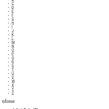
C
D
E
F
G
H
I
J
K
L
M
N
O
P
Q
R
S
T
U
V
W
X
Y
Z
ดูทั้งหมด