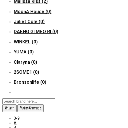
Malissa Kiss
(2)
MoonA House
(0)
Juliet Cole
(0)
DAENG GI MEO RI
(0)
WINKEL
(0)
YUMA
(0)
Claryna
(0)
2SOME1
(0)
Bronsonlife
(0)
ค้นหา
รีเซ็ตตัวกรอง
0-9
A
B