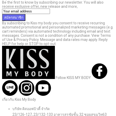
Be the first to know by subscribing our newsletter. You will also
receive exclusive offer, new release and more,
สมัครสมาชิก
By subscribing to Kiss my body you consent to receive recurring
automated promotional and personalized marketing messages (e.g.
cart reminders) via automated technology including email and text
messages. Consent is not a condition of any purchase. View Terms
of Use & Privacy Policy. Message and data rates may apply. Reply
HELP for help or STOP to opt-out.
Follow KISS MY BODY
เกี่ยวกับ Kiss My Body
บริษัท คิสออฟบิวตี้ จำกัด
23/126-127, 23/132-133 อาคารสรชัยชั้น 32 ซอยสุขุมวิท63