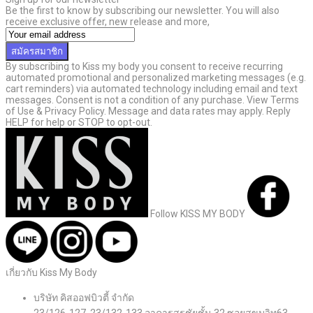
Be the first to know by subscribing our newsletter. You will also
receive exclusive offer, new release and more,
สมัครสมาชิก
By subscribing to Kiss my body you consent to receive recurring
automated promotional and personalized marketing messages (e.g.
cart reminders) via automated technology including email and text
messages. Consent is not a condition of any purchase. View Terms
of Use & Privacy Policy. Message and data rates may apply. Reply
HELP for help or STOP to opt-out.
Follow KISS MY BODY
เกี่ยวกับ Kiss My Body
บริษัท คิสออฟบิวตี้ จำกัด
23/126-127, 23/132-133 อาคารสรชัยชั้น 32 ซอยสุขุมวิท63