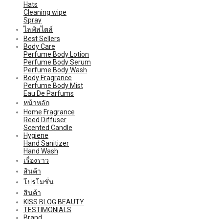
Hats
Cleaning wipe
Spray
ไลฟ์สไตล์
Best Sellers
Body Care
Perfume Body Lotion
Perfume Body Serum
Perfume Body Wash
Body Fragrance
Perfume Body Mist
Eau De Parfums
หน้าหลัก
Home Fragrance
Reed Diffuser
Scented Candle
Hygiene
Hand Sanitizer
Hand Wash
เรื่องราว
สินค้า
โปรโมชั่น
สินค้า
KISS BLOG BEAUTY
TESTIMONIALS
Brand