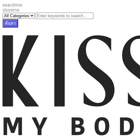
searchme
closeme
ค้นหา