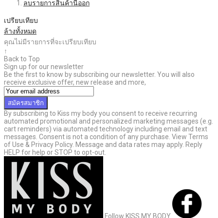
ลบรายการสินค้านี้ออก
เปรียบเทียบ
ล้างทั้งหมด
คุณไม่มีรายการที่จะเปรียบเทียบ
↑
Back to Top
Sign up for our newsletter
Be the first to know by subscribing our newsletter. You will also
receive exclusive offer, new release and more,
สมัครสมาชิก
By subscribing to Kiss my body you consent to receive recurring
automated promotional and personalized marketing messages (e.g.
cart reminders) via automated technology including email and text
messages. Consent is not a condition of any purchase. View Terms
of Use & Privacy Policy. Message and data rates may apply. Reply
HELP for help or STOP to opt-out.
Follow KISS MY BODY