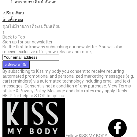
ลบรายการสินค้านี้ออก
เปรียบเทียบ
ล้างทั้งหมด
คุณไม่มีรายการที่จะเปรียบเทียบ
↑
Back to Top
Sign up for our newsletter
Be the first to know by subscribing our newsletter. You will also
receive exclusive offer, new release and more,
สมัครสมาชิก
By subscribing to Kiss my body you consent to receive recurring
automated promotional and personalized marketing messages (e.g.
cart reminders) via automated technology including email and text
messages. Consent is not a condition of any purchase. View Terms
of Use & Privacy Policy. Message and data rates may apply. Reply
HELP for help or STOP to opt-out.
Follow KISS MY BODY