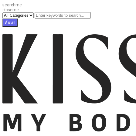
searchme
closeme
ค้นหา