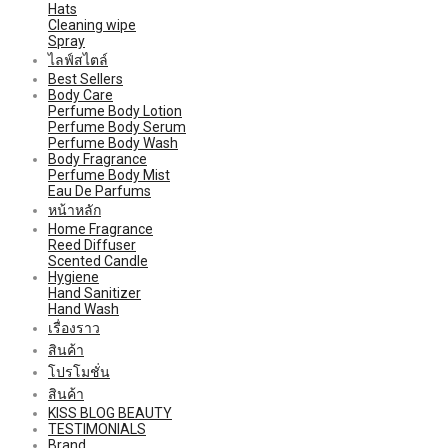
Hats
Cleaning wipe
Spray
ไลฟ์สไตล์
Best Sellers
Body Care
Perfume Body Lotion
Perfume Body Serum
Perfume Body Wash
Body Fragrance
Perfume Body Mist
Eau De Parfums
หน้าหลัก
Home Fragrance
Reed Diffuser
Scented Candle
Hygiene
Hand Sanitizer
Hand Wash
เรื่องราว
สินค้า
โปรโมชั่น
สินค้า
KISS BLOG BEAUTY
TESTIMONIALS
Brand