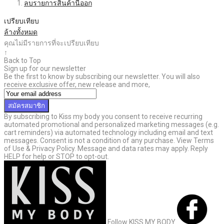
ลบรายการสินค้านี้ออก
เปรียบเทียบ
ล้างทั้งหมด
คุณไม่มีรายการที่จะเปรียบเทียบ
↑
Back to Top
Sign up for our newsletter
Be the first to know by subscribing our newsletter. You will also
receive exclusive offer, new release and more,
สมัครสมาชิก
By subscribing to Kiss my body you consent to receive recurring
automated promotional and personalized marketing messages (e.g.
cart reminders) via automated technology including email and text
messages. Consent is not a condition of any purchase. View Terms
of Use & Privacy Policy. Message and data rates may apply. Reply
HELP for help or STOP to opt-out.
Follow KISS MY BODY