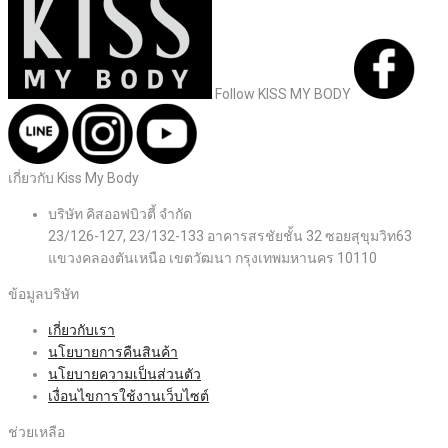
Follow KISS MY BODY
เกี่ยวกับ Kiss My Body
บริษัท คิสออฟบิวตี้ จำกัด
23/126-127, 23/132-133 อาคารสรชัยชั้น 32 ซอยสุขุมวิท63
แขวงคลองตันเหนือ เขตวัฒนา กรุงเทพมหานคร 10110
ข้อมูลบริษัท
เกี่ยวกับเรา
นโยบายการคืนสินค้า
นโยบายความเป็นส่วนตัว
เงื่อนไขการใช้งานเว็บไซต์
ช่วยเหลือ