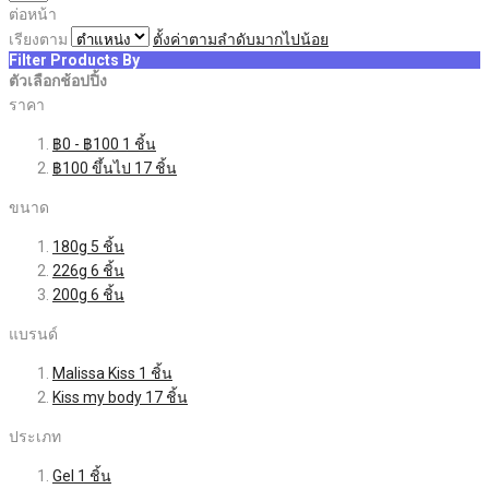
ต่อหน้า
เรียงตาม
ตั้งค่าตามลำดับมากไปน้อย
Filter Products By
ตัวเลือกช้อปปิ้ง
ราคา
฿0
-
฿100
1
ชิ้น
฿100
ขึ้นไป
17
ชิ้น
ขนาด
180g
5
ชิ้น
226g
6
ชิ้น
200g
6
ชิ้น
แบรนด์
Malissa Kiss
1
ชิ้น
Kiss my body
17
ชิ้น
ประเภท
Gel
1
ชิ้น