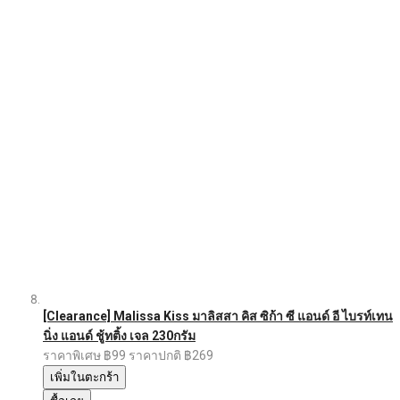
[Clearance] Malissa Kiss มาลิสสา คิส ซิก้า ซี แอนด์ อี ไบรท์เทน
นิ่ง แอนด์ ชู้ทติ้ง เจล 230กรัม
ราคาพิเศษ
฿99
ราคาปกติ
฿269
เพิ่มในตะกร้า