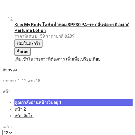
Kiss My Body โลชั่นน้ำหอม SPF30 PA+++ กลิ่นฟลาย มี อะเวย์
Perfume Lotion
ราคาพิเศษ
฿159
ราคาปกติ
฿289
เพิ่มในตะกร้า
ซื้อเลย
เพิ่มเข้าในรายการที่ต้องการ
เพิ่มเพื่อเปรียบเทียบ
ตัวกรอง
รายการ
1
-
12
จาก
18
หน้า
คุณกำลังอ่านหน้าเว็บอยู่
1
หน้า
2
หน้า
ถัดไป
แสดง