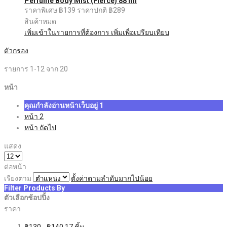
Perfume Body Mist (Fierce) 88 ml
ราคาพิเศษ
฿139
ราคาปกติ
฿289
สินค้าหมด
เพิ่มเข้าในรายการที่ต้องการ
เพิ่มเพื่อเปรียบเทียบ
ตัวกรอง
รายการ
1
-
12
จาก
20
หน้า
คุณกำลังอ่านหน้าเว็บอยู่
1
หน้า
2
หน้า
ถัดไป
แสดง
ต่อหน้า
เรียงตาม
ตั้งค่าตามลำดับมากไปน้อย
Filter Products By
ตัวเลือกช้อปปิ้ง
ราคา
฿130
-
฿140
17
ชิ้น