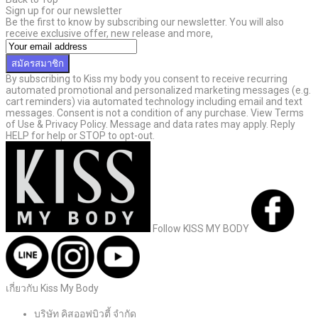
Sign up for our newsletter
Be the first to know by subscribing our newsletter. You will also
receive exclusive offer, new release and more,
สมัครสมาชิก
By subscribing to Kiss my body you consent to receive recurring
automated promotional and personalized marketing messages (e.g.
cart reminders) via automated technology including email and text
messages. Consent is not a condition of any purchase. View Terms
of Use & Privacy Policy. Message and data rates may apply. Reply
HELP for help or STOP to opt-out.
Follow KISS MY BODY
เกี่ยวกับ Kiss My Body
บริษัท คิสออฟบิวตี้ จำกัด