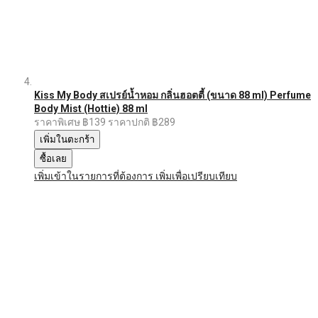
Kiss My Body สเปรย์น้ำหอม กลิ่นฮอตตี้ (ขนาด 88 ml) Perfume
Body Mist (Hottie) 88 ml
ราคาพิเศษ
฿139
ราคาปกติ
฿289
เพิ่มในตะกร้า
ซื้อเลย
เพิ่มเข้าในรายการที่ต้องการ
เพิ่มเพื่อเปรียบเทียบ