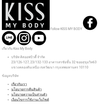
Follow KISS MY BODY
เกี่ยวกับ Kiss My Body
บริษัท คิสออฟบิวตี้ จำกัด
23/126-127, 23/132-133 อาคารสรชัยชั้น 32 ซอยสุขุมวิท63
แขวงคลองตันเหนือ เขตวัฒนา กรุงเทพมหานคร 10110
ข้อมูลบริษัท
เกี่ยวกับเรา
นโยบายการคืนสินค้า
นโยบายความเป็นส่วนตัว
เงื่อนไขการใช้งานเว็บไซต์