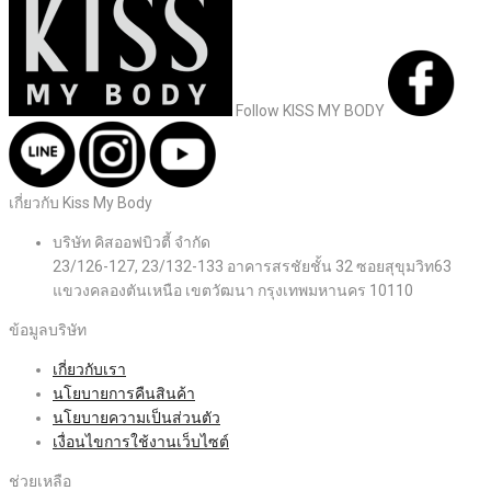
Follow KISS MY BODY
เกี่ยวกับ Kiss My Body
บริษัท คิสออฟบิวตี้ จำกัด
23/126-127, 23/132-133 อาคารสรชัยชั้น 32 ซอยสุขุมวิท63
แขวงคลองตันเหนือ เขตวัฒนา กรุงเทพมหานคร 10110
ข้อมูลบริษัท
เกี่ยวกับเรา
นโยบายการคืนสินค้า
นโยบายความเป็นส่วนตัว
เงื่อนไขการใช้งานเว็บไซต์
ช่วยเหลือ