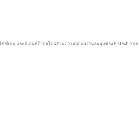
ใส ขี้เล่น และมีเสน่ห์ดึงดูดใจ ผสานความหอมหวานละมุนของ Pistachio แ