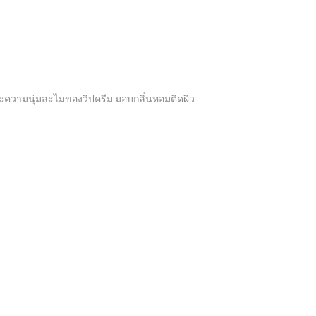
ละความนุ่มละไมของวิปครีม มอบกลิ่นหอมติดผิว