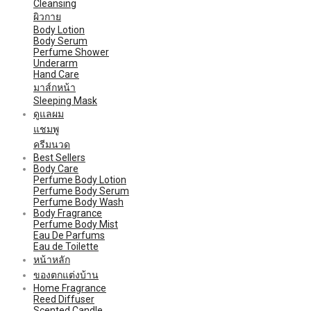
Cleansing
ผิวกาย
Body Lotion
Body Serum
Perfume Shower
Underarm
Hand Care
มาส์กหน้า
Sleeping Mask
ดูแลผม
แชมพู
ครีมนวด
Best Sellers
Body Care
Perfume Body Lotion
Perfume Body Serum
Perfume Body Wash
Body Fragrance
Perfume Body Mist
Eau De Parfums
Eau de Toilette
หน้าหลัก
ของตกแต่งบ้าน
Home Fragrance
Reed Diffuser
Scented Candle