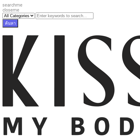
searchme
closeme
ค้นหา