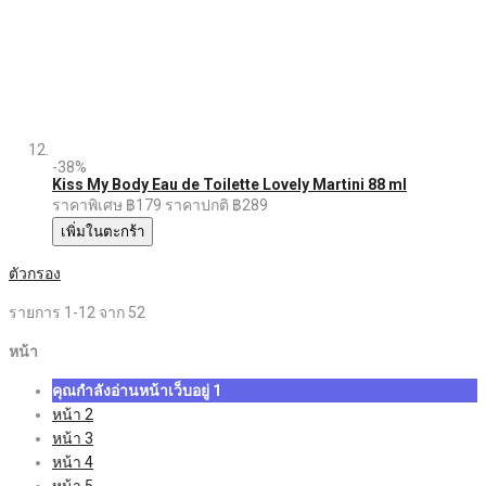
-38%
Kiss My Body Eau de Toilette Lovely Martini 88 ml
ราคาพิเศษ
฿179
ราคาปกติ
฿289
เพิ่มในตะกร้า
ตัวกรอง
รายการ
1
-
12
จาก
52
หน้า
คุณกำลังอ่านหน้าเว็บอยู่
1
หน้า
2
หน้า
3
หน้า
4
หน้า
5