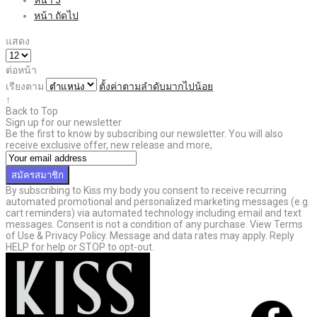
หน้า
ถัดไป
แสดง
ต่อหน้า
เรียงตาม
ตั้งค่าตามลำดับมากไปน้อย
↑
Back to Top
Sign up for our newsletter
Be the first to know by subscribing our newsletter. You will also
receive exclusive offer, new release and more,
สมัครสมาชิก
By subscribing to Kiss my body you consent to receive recurring
automated promotional and personalized marketing messages (e.g.
cart reminders) via automated technology including email and text
messages. Consent is not a condition of any purchase. View Terms
of Use & Privacy Policy. Message and data rates may apply. Reply
HELP for help or STOP to opt-out.