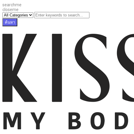
searchme
closeme
ค้นหา