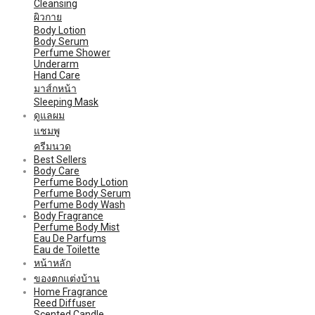
Cleansing
ผิวกาย
Body Lotion
Body Serum
Perfume Shower
Underarm
Hand Care
มาส์กหน้า
Sleeping Mask
ดูแลผม
แชมพู
ครีมนวด
Best Sellers
Body Care
Perfume Body Lotion
Perfume Body Serum
Perfume Body Wash
Body Fragrance
Perfume Body Mist
Eau De Parfums
Eau de Toilette
หน้าหลัก
ของตกแต่งบ้าน
Home Fragrance
Reed Diffuser
Scented Candle