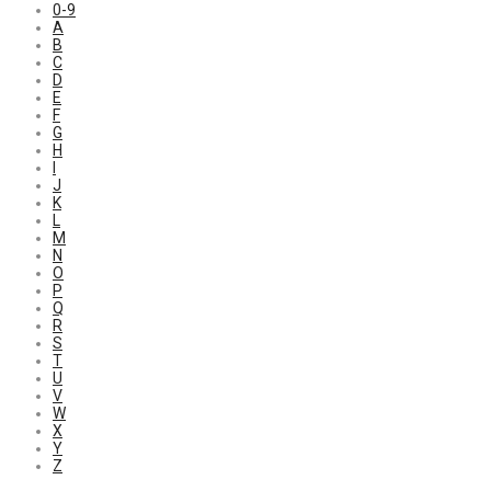
0-9
A
B
C
D
E
F
G
H
I
J
K
L
M
N
O
P
Q
R
S
T
U
V
W
X
Y
Z