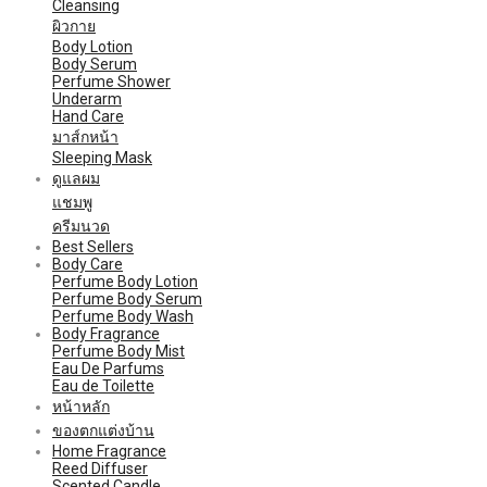
Cleansing
ผิวกาย
Body Lotion
Body Serum
Perfume Shower
Underarm
Hand Care
มาส์กหน้า
Sleeping Mask
ดูแลผม
แชมพู
ครีมนวด
Best Sellers
Body Care
Perfume Body Lotion
Perfume Body Serum
Perfume Body Wash
Body Fragrance
Perfume Body Mist
Eau De Parfums
Eau de Toilette
หน้าหลัก
ของตกแต่งบ้าน
Home Fragrance
Reed Diffuser
Scented Candle