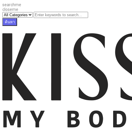
searchme
closeme
ค้นหา