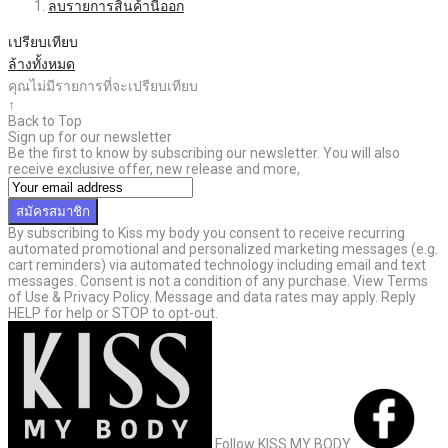
ลบรายการสินค้านี้ออก
เปรียบเทียบ
ล้างทั้งหมด
คุณไม่มีรายการที่จะเปรียบเทียบ
↑
Back to Top
Sign up for our newsletter
Be the first to know by subscribing our newsletter. You will also
receive exclusive offer, new release and more,
สมัครสมาชิก
By subscribing to Kiss my body you consent to receive recurring
automated promotional and personalized marketing messages (e.g.
cart reminders) via automated technology including email and text
messages. Consent is not a condition of any purchase. View Terms
of Use & Privacy Policy. Message and data rates may apply. Reply
HELP for help or STOP to opt-out.
Follow KISS MY BODY