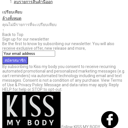
ลบรายการสินค้านี้ออก
เปรียบเทียบ
ล้างทั้งหมด
คุณไม่มีรายการที่จะเปรียบเทียบ
↑
Back to Top
Sign up for our newsletter
Be the first to know by subscribing our newsletter. You will also
receive exclusive offer, new release and more,
สมัครสมาชิก
By subscribing to Kiss my body you consent to receive recurring
automated promotional and personalized marketing messages (e.g.
cart reminders) via automated technology including email and text
messages. Consent is not a condition of any purchase. View Terms
of Use & Privacy Policy. Message and data rates may apply. Reply
HELP for help or STOP to opt-out.
Follow KISS MY BODY