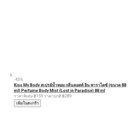
-45%
Kiss My Body สเปรย์น้ำหอม กลิ่นลอสต์ อิน พาราไดซ์ (ขนาด 88
ml) Perfume Body Mist (Lost in Paradise) 88 ml
ราคาพิเศษ
฿159
ราคาปกติ
฿289
เพิ่มในตะกร้า