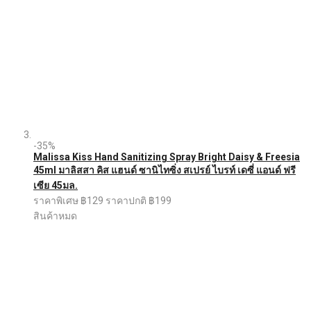
-35%
Malissa Kiss Hand Sanitizing Spray Bright Daisy & Freesia
45ml มาลิสสา คิส แฮนด์ ซานิไทซิ่ง สเปรย์ ไบรท์ เดซี่ แอนด์ ฟรี
เซีย 45มล.
ราคาพิเศษ
฿129
ราคาปกติ
฿199
สินค้าหมด