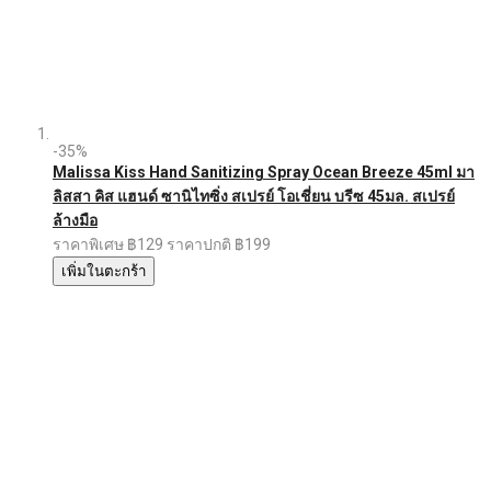
-35%
Malissa Kiss Hand Sanitizing Spray Ocean Breeze 45ml มา
ลิสสา คิส แฮนด์ ซานิไทซิ่ง สเปรย์ โอเชี่ยน บรีซ 45มล. สเปรย์
ล้างมือ
ราคาพิเศษ
฿129
ราคาปกติ
฿199
เพิ่มในตะกร้า