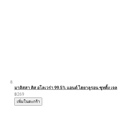
มาลิสสา คิส อโลเวร่า 99.5% แอนด์ ไฮยาลูรอน ซูทติ้ง เจล
฿269
เพิ่มในตะกร้า