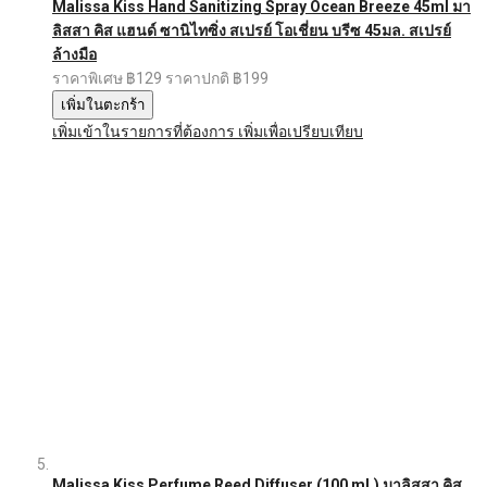
Malissa Kiss Hand Sanitizing Spray Ocean Breeze 45ml มา
ลิสสา คิส แฮนด์ ซานิไทซิ่ง สเปรย์ โอเชี่ยน บรีซ 45มล. สเปรย์
ล้างมือ
ราคาพิเศษ
฿129
ราคาปกติ
฿199
เพิ่มในตะกร้า
เพิ่มเข้าในรายการที่ต้องการ
เพิ่มเพื่อเปรียบเทียบ
Malissa Kiss Perfume Reed Diffuser (100 ml.) มาลิสสา คิส