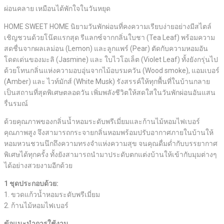
ผ่อนคลาย เหมือนได้พักใจในวันหยุด
HOME SWEET HOME นิยามวันพักผ่อนที่คงความเรียบง่ายอย่างมีสไตล์
เชิญชวนด้วยโน๊ตแรกสุด รีแลกซ์จากกลิ่นใบชา (Tea Leaf) พร้อมความ
สดชื่นจากผลเลม่อน (Lemon) และลูกแพร์ (Pear) ตัดกับความหอมอัน
โดดเด่นของมะลิ (Jasmine) และ ใบไวโอเล็ต (Violet Leaf) ทั้งยังกรุ่นไป
ด้วยโทนกลิ่นแห่งความอบอุ่นจากไม้อบรมควัน (Wood smoke), แอมเบอร์
(Amber) และ ไวท์มักส์ (White Musk) รังสรรค์ให้ทุกพื้นที่ในบ้านกลาย
เป็นสถานที่สุดพิเศษตลอดวัน เพิ่มพลังชีวิตให้สดใสในวันพักผ่อนอันแสน
รื่นรมณ์
ด้วยคุณภาพของกลิ่นน้ำหอมระดับพรีเมี่ยมและก้านไม้หอมไฟเบอร์
คุณภาพสูง จึงสามารถกระจายกลิ่นหอมพร้อมปรับอากาศภายในบ้านให้
หอมหวนชวนนึกถึงความทรงจำแห่งความสุข จนคุณดื่มด่ำกับบรรยากาศ
พิเศษได้ทุกครั้ง ทั้งยังสามารถนำมาประดับตกแต่งบ้านให้เข้ากับมุมต่างๆ
ได้อย่างสวยงามอีกด้วย
1 ชุดประกอบด้วย:
1. ขวดแก้วน้ำหอมระดับพรีเมี่ยม
2. ก้านไม้หอมไฟเบอร์
ข้อแนะนำการใช้งาน