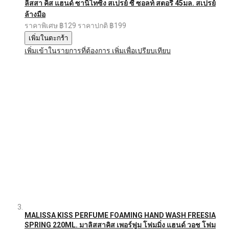
ลิสสา คิส แฮนด์ ซานิไทซิ่ง สเปรย์ ซี ซอลท์ สตอรี่ 45มล. สเปรย์
ล้างมือ
ราคาพิเศษ
฿129
ราคาปกติ
฿199
เพิ่มในตะกร้า
เพิ่มเข้าในรายการที่ต้องการ
เพิ่มเพื่อเปรียบเทียบ
MALISSA KISS PERFUME FOAMING HAND WASH FREESIA
SPRING 220ML. มาลิสสาคิส เพอร์ฟูม โฟมมิ่ง แฮนด์ วอช โฟม