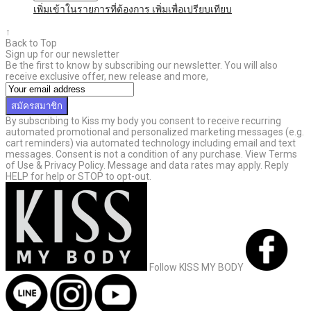
เพิ่มเข้าในรายการที่ต้องการ
เพิ่มเพื่อเปรียบเทียบ
↑
Back to Top
Sign up for our newsletter
Be the first to know by subscribing our newsletter. You will also
receive exclusive offer, new release and more,
สมัครสมาชิก
By subscribing to Kiss my body you consent to receive recurring
automated promotional and personalized marketing messages (e.g.
cart reminders) via automated technology including email and text
messages. Consent is not a condition of any purchase. View Terms
of Use & Privacy Policy. Message and data rates may apply. Reply
HELP for help or STOP to opt-out.
Follow KISS MY BODY