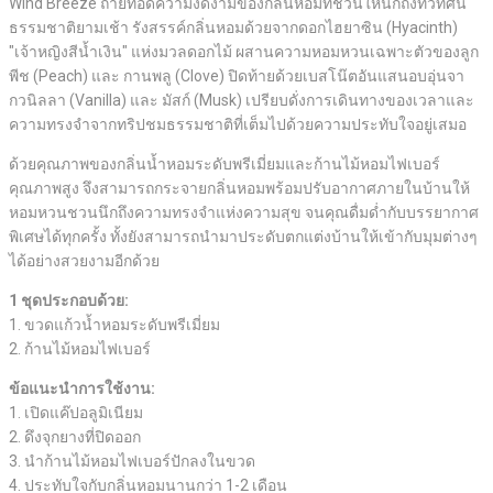
Wind Breeze ถ่ายทอดความงดงามของกลิ่นหอมที่ชวนให้นึกถึงทิวทัศน์
ธรรมชาติยามเช้า รังสรรค์กลิ่นหอมด้วยจากดอกไฮยาซิน (Hyacinth)
"เจ้าหญิงสีน้ำเงิน" แห่งมวลดอกไม้ ผสานความหอมหวนเฉพาะตัวของลูก
พีช (Peach) และ กานพลู (Clove) ปิดท้ายด้วยเบสโน๊ตอันแสนอบอุ่นจา
กวนิลลา (Vanilla) และ มัสก์ (Musk) เปรียบดั่งการเดินทางของเวลาและ
ความทรงจำจากทริปชมธรรมชาติที่เต็มไปด้วยความประทับใจอยู่เสมอ
ด้วยคุณภาพของกลิ่นน้ำหอมระดับพรีเมี่ยมและก้านไม้หอมไฟเบอร์
คุณภาพสูง จึงสามารถกระจายกลิ่นหอมพร้อมปรับอากาศภายในบ้านให้
หอมหวนชวนนึกถึงความทรงจำแห่งความสุข จนคุณดื่มด่ำกับบรรยากาศ
พิเศษได้ทุกครั้ง ทั้งยังสามารถนำมาประดับตกแต่งบ้านให้เข้ากับมุมต่างๆ
ได้อย่างสวยงามอีกด้วย
1 ชุดประกอบด้วย:
1. ขวดแก้วน้ำหอมระดับพรีเมี่ยม
2. ก้านไม้หอมไฟเบอร์
ข้อแนะนำการใช้งาน:
1. เปิดแค๊ปอลูมิเนียม
2. ดึงจุกยางที่ปิดออก
3. นำก้านไม้หอมไฟเบอร์ปักลงในขวด
4. ประทับใจกับกลิ่นหอมนานกว่า 1-2 เดือน