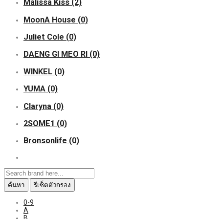
Malissa Kiss
(2)
MoonA House
(0)
Juliet Cole
(0)
DAENG GI MEO RI
(0)
WINKEL
(0)
YUMA
(0)
Claryna
(0)
2SOME1
(0)
Bronsonlife
(0)
ค้นหา
รีเซ็ตตัวกรอง
0-9
A
B