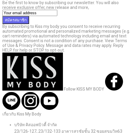
Be the first to know by subscribing our newsletter. You will also
receive exclusive offer, new release and more,
สมัครสมาชิก
By subscribing to Kiss my body you consent to receive recurring
automated promotional and personalized marketing messages (e.g.
cart reminders) via automated technology including email and text
messages. Consent is not a condition of any purchase. View Terms
of Use & Privacy Policy. Message and data rates may apply. Reply
HELP for help or STOP to opt-out.
Follow KISS MY BODY
เกี่ยวกับ Kiss My Body
บริษัท คิสออฟบิวตี้ จำกัด
23/126-127, 23/132-133 อาคารสรชัยชั้น 32 ซอยสุขุมวิท63