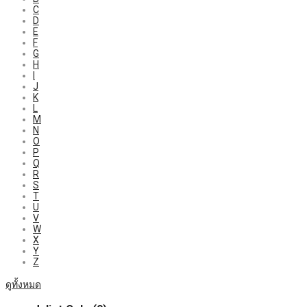
C
D
E
F
G
H
I
J
K
L
M
N
O
P
Q
R
S
T
U
V
W
X
Y
Z
ดูทั้งหมด