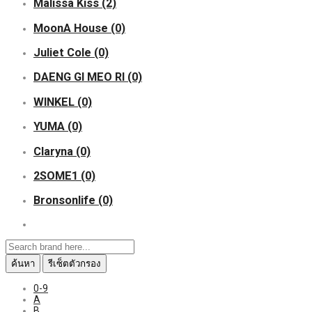
Malissa Kiss
(2)
MoonA House
(0)
Juliet Cole
(0)
DAENG GI MEO RI
(0)
WINKEL
(0)
YUMA
(0)
Claryna
(0)
2SOME1
(0)
Bronsonlife
(0)
ค้นหา
รีเซ็ตตัวกรอง
0-9
A
B