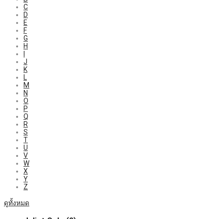
C
D
E
F
G
H
I
J
K
L
M
N
O
P
Q
R
S
T
U
V
W
X
Y
Z
ดูทั้งหมด