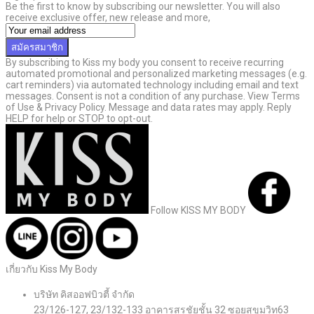
Be the first to know by subscribing our newsletter. You will also
receive exclusive offer, new release and more,
สมัครสมาชิก
By subscribing to Kiss my body you consent to receive recurring
automated promotional and personalized marketing messages (e.g.
cart reminders) via automated technology including email and text
messages. Consent is not a condition of any purchase. View Terms
of Use & Privacy Policy. Message and data rates may apply. Reply
HELP for help or STOP to opt-out.
Follow KISS MY BODY
เกี่ยวกับ Kiss My Body
บริษัท คิสออฟบิวตี้ จำกัด
23/126-127, 23/132-133 อาคารสรชัยชั้น 32 ซอยสุขุมวิท63