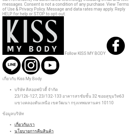
messages. Consent is not a condition of any purchase. View Terms
of Use & Privacy Policy. Message and data rates may apply. Reply
HELP for help or STOP to opt-out.
Follow KISS MY BODY
เกี่ยวกับ Kiss My Body
บริษัท คิสออฟบิวตี้ จำกัด
23/126-127, 23/132-133 อาคารสรชัยชั้น 32 ซอยสุขุมวิท63
แขวงคลองตันเหนือ เขตวัฒนา กรุงเทพมหานคร 10110
ข้อมูลบริษัท
เกี่ยวกับเรา
นโยบายการคืนสินค้า