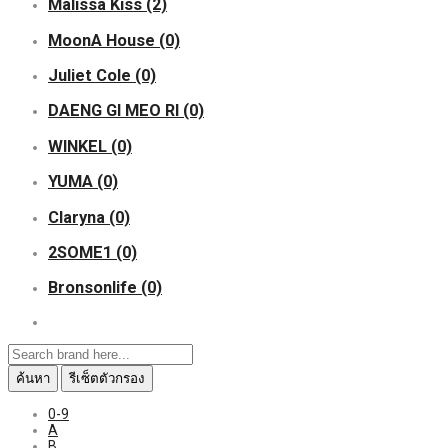
Malissa Kiss
(2)
MoonA House
(0)
Juliet Cole
(0)
DAENG GI MEO RI
(0)
WINKEL
(0)
YUMA
(0)
Claryna
(0)
2SOME1
(0)
Bronsonlife
(0)
ค้นหา
รีเซ็ตตัวกรอง
0-9
A
B