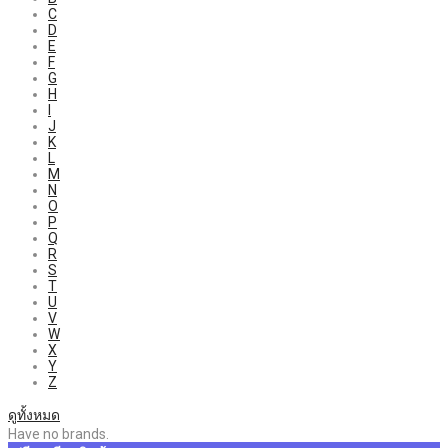
C
D
E
F
G
H
I
J
K
L
M
N
O
P
Q
R
S
T
U
V
W
X
Y
Z
ดูทั้งหมด
Have no brands.