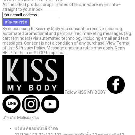
All the latest product drops, limited offers, in-store event info–
straight to your inbox.
สมัครสมาชิก
By subscribing to Kiss my body you consent to receive recurring
automated promotional and personalized marketing messages (e.g.
cart reminders) via automated technology including email and text
messages. Consent is not a condition of any purchase. View Terms
of Use & Privacy Policy. Message and data rates may apply. Reply
HELP for help or STOP to opt-out.
Follow KISS MY BODY
เกี่ยวกับ Malissakiss
บริษัท คิสออฟบิวตี้ จำกัด
23/126-127, 23/132-133 อาคารสรชัยชั้น 32 ซอยสุขุมวิท63