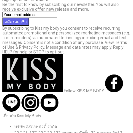
Be the first to know by subscribing our newsletter. You will also
receive exclusive offer, new release and more,
สมัครสมาชิก
By subscribing to Kiss my body you consent to receive recurring
automated promotional and personalized marketing messages (e.g.
cart reminders) via automated technology including email and text
messages. Consent is not a condition of any purchase. View Terms
of Use & Privacy Policy. Message and data rates may apply. Reply
HELP for help or STOP to opt-out.
Follow KISS MY BODY
เกี่ยวกับ Kiss My Body
บริษัท คิสออฟบิวตี้ จำกัด
23/126-127, 23/132-133 อาคารสรชัยชั้น 32 ซอยสุขุมวิท63