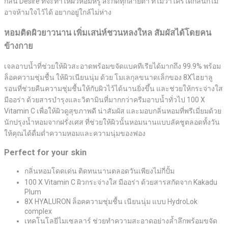
กลิ่น Desire ที่จะทำให้ผิวหอมหรู สะกดทุกสายตา ที่ไม่ว่าใครได้กลิ่นก็ไม่
อาจห้ามใจไว้ได้ อยากอยู่ใกล้ไม่ห่าง
หอมติดผิวยาวนาน เพิ่มเสน่ห์ชวนหลงใหล สัมผัสได้โดยคน
ข้างกาย
เจลอาบน้ำที่ช่วยให้ผิวสะอาดพร้อมขจัดแบคทีเรียได้มากถึง 99.9% พร้อม
ล็อคความชุ่มชื้น ให้ผิวเนียนนุ่ม ด้วย โมเลกุลขนาดเล็กของ 8Xไฮยาลู
รอนที่ช่วยคืนความชุ่มชื้นให้กับผิวไว้ได้นานยิ่งขึ้น และช่วยให้กระจ่างใส
มีออร่า ด้วยสารบำรุงและวิตามินที่มากกว่าครีมอาบน้ำทั่วไป 100 X
Vitamin C เพื่อให้ผิวดูสุขภาพดี น่าสัมผัส และมอบกลิ่นหอมที่พรีเมี่ยมด้วย
นักปรุงน้ำหอมจากฝรั่งเศส ที่ช่วยให้ผิวนั้นหอมนานแบบลัคชูตลอดทั้งวัน
ให้คุณได้ดื่มด่ำความหอมและความนุ่มของฟอง
Perfect for your skin
กลิ่นหอมโดดเด่น ติดทนนานตลอดวันเพียงไม่กี่ปั้ม
100 X Vitamin C ผิวกระจ่างใส มีออร่า ด้วยสารสกัดจาก Kakadu
Plum
8X HYALURON ล็อคความชุ่มชื้น เนียนนุ่ม แบบ HydroLok
complex
เทคโนโลยีไมเซลลาร์ ช่วยทำความสะอาดอย่างล้ำลึกพร้อมขจัด