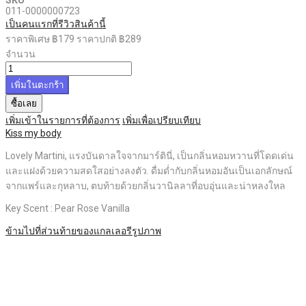
011-0000000723
เป็นคนแรกที่รีวิวสินค้านี้
ราคาพิเศษ
฿179
ราคาปกติ
฿289
จำนวน
เพิ่มในตะกร้า
ซื้อเลย
เพิ่มเข้าในรายการที่ต้องการ
เพิ่มเพื่อเปรียบเทียบ
Kiss my body
Lovely Martini,
แรงบันดาลใจจากมาร์ตินี่, เป็นกลิ่นหอมหวานที่โดดเด่น
และ
แฝงด้วยความสดใสอย่างลงตัว. ดื่มด่ำกับกลิ่นหอมอันเป็นเอกลักษณ์
จากแพร์และ
กุหลาบ, ตบท้ายด้วยกลิ่นวานิลลาที่อบอุ่นและน่าหลงใหล
Key Scent :
Pear Rose Vanilla
ข้ามไปที่ส่วนท้ายของแกลเลอรีรูปภาพ