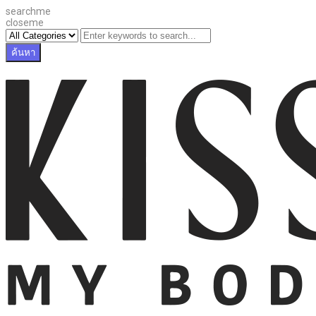
searchme
closeme
ค้นหา