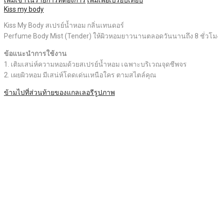
เพิ่มเข้าในรายการที่ต้องการ
เพิ่มเพื่อเปรียบเทียบ
Kiss my body
Kiss My Body สเปรย์น้ำหอม กลิ่นเทนดอร์
Perfume Body Mist (Tender) ให้ผิวหอมยาวนานตลอดวันนานถึง 8 ชั่วโมง ด
ข้อแนะนำการใช้งาน
1. เติมเสน่ห์ความหอมด้วยสเปรย์น้ำหอม เฉพาะบริเวณจุดชีพจร
2. เผยผิวหอม มีเสน่ห์โดดเด่นเหนือใคร ตามสไตล์คุณ
ข้ามไปที่ส่วนท้ายของแกลเลอรีรูปภาพ