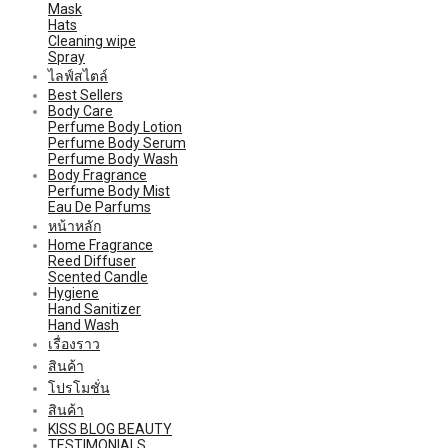
Mask
Hats
Cleaning wipe
Spray
ไลฟ์สไตล์
Best Sellers
Body Care
Perfume Body Lotion
Perfume Body Serum
Perfume Body Wash
Body Fragrance
Perfume Body Mist
Eau De Parfums
หน้าหลัก
Home Fragrance
Reed Diffuser
Scented Candle
Hygiene
Hand Sanitizer
Hand Wash
เรื่องราว
สินค้า
โปรโมชั่น
สินค้า
KISS BLOG BEAUTY
TESTIMONIALS