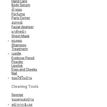
Hand Care
Body Serum
น้ำหอม
Perfume
Paris Corner
อุปกรณ์
Facial cleanser
มาส์กหน้า
Sheet Mask
ดูแลผม
Shampoo
Treatment
เมคอัพ
Eyebrow Pencil
Powder
Lipstick
Eyes and Cheeks
Nail
ของใช้ในบ้าน
Cleaning Tools
Sponge
ของตกแต่งบ้าน
หน้ากาก & เจล