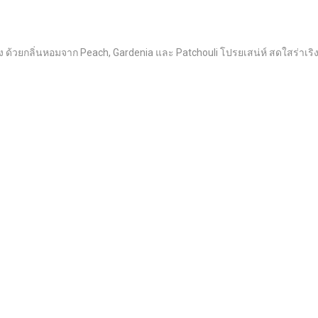
้วยกลิ่นหอมจาก Peach, Gardenia และ Patchouli โปรยเสน่ห์ สดใสร่าเริงเห