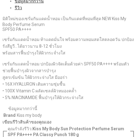
ข้อมูลมากกว่านี้
รีวิว
มิติใหม่ของเซรั่มกันแดดน้ำหอม เป็นกันแดดที่หอมที่สุด NEW Kiss My
Body Perfume Serum
SPF50 PA++++
เซรั่มกันแดดน้ำหอม ท้าแดดมั่นใจ พร้อมความหอมสดใสตลอดวัน ปกป้อง
รังสียูวี...ได้ยาวนาน 8-12 ชั่วโมง
พร้อมสารฟื้นบำรุงให้ผิวกระจ่ำงใส
เซรั่มกันแดดน้ำหอม ปกป้องผิวจัดเต็มด้วยค่า SPF50 PA++++ พร้อมตัว
ช่วยฟื้นบำรุงผิวจากสารบำรุง
สูตรเข้มข้น ให้ผิวกระจ่างใส มีออร่า
• 16X HYALURON เติมความชุ่มชื้น
• 100X Vitamin C ผลัดเซลล์ผิวหมองคล้ำ
• 5% NIACINAMIDE ฟื้นบำรุงให้ผิวกระจ่างใส
ข้อมูลมากกว่านี้
Brand
Kiss my body
เขียนรีวิวสินค้าของคุณเอง
คุณกำลังรีวิว:
Kiss My Body Sun Protection Perfume Serum
SPF PA++++ PA Classy Punch 180 g