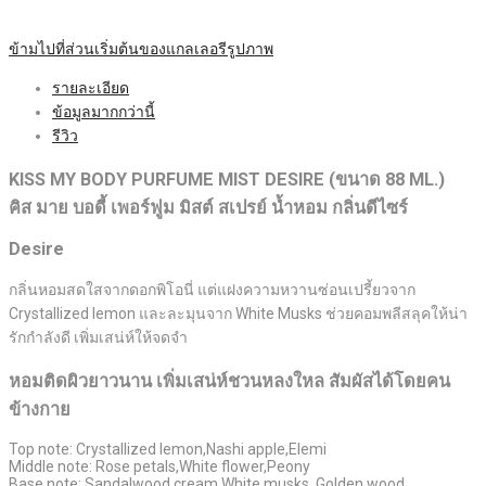
ข้ามไปที่ส่วนเริ่มต้นของแกลเลอรีรูปภาพ
รายละเอียด
ข้อมูลมากกว่านี้
รีวิว
KISS MY BODY PURFUME MIST DESIRE (ขนาด 88 ML.)
คิส มาย บอดี้ เพอร์ฟูม มิสต์ สเปรย์ น้ำหอม กลิ่นดีไซร์
Desire
กลิ่นหอมสดใสจากดอกพิโอนี่ แต่แฝงความหวานซ่อนเปรี้ยวจาก
Crystallized lemon และละมุนจาก White Musks ช่วยคอมพลีสลุคให้น่า
รักกำลังดี เพิ่มเสน่ห์ให้จดจำ
หอมติดผิวยาวนาน เพิ่มเสน่ห์ชวนหลงใหล สัมผัสได้โดยคน
ข้างกาย
Top note: Crystallized lemon,Nashi apple,Elemi
Middle note: Rose petals,White flower,Peony
Base note: Sandalwood cream,White musks, Golden wood