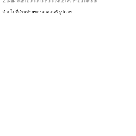
2. เผยผิวหอม มีเสน่ห์โดดเด่นเหนือใคร ตามสไตล์คุณ
ข้ามไปที่ส่วนท้ายของแกลเลอรีรูปภาพ