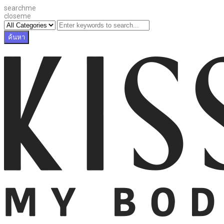
searchme
closeme
ค้นหา