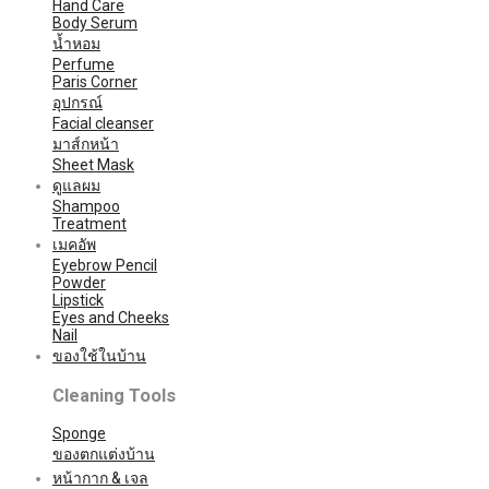
Hand Care
Body Serum
น้ำหอม
Perfume
Paris Corner
อุปกรณ์
Facial cleanser
มาส์กหน้า
Sheet Mask
ดูแลผม
Shampoo
Treatment
เมคอัพ
Eyebrow Pencil
Powder
Lipstick
Eyes and Cheeks
Nail
ของใช้ในบ้าน
Cleaning Tools
Sponge
ของตกแต่งบ้าน
หน้ากาก & เจล