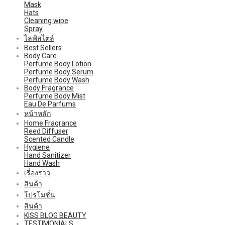
Mask
Hats
Cleaning wipe
Spray
ไลฟ์สไตล์
Best Sellers
Body Care
Perfume Body Lotion
Perfume Body Serum
Perfume Body Wash
Body Fragrance
Perfume Body Mist
Eau De Parfums
หน้าหลัก
Home Fragrance
Reed Diffuser
Scented Candle
Hygiene
Hand Sanitizer
Hand Wash
เรื่องราว
สินค้า
โปรโมชั่น
สินค้า
KISS BLOG BEAUTY
TESTIMONIALS