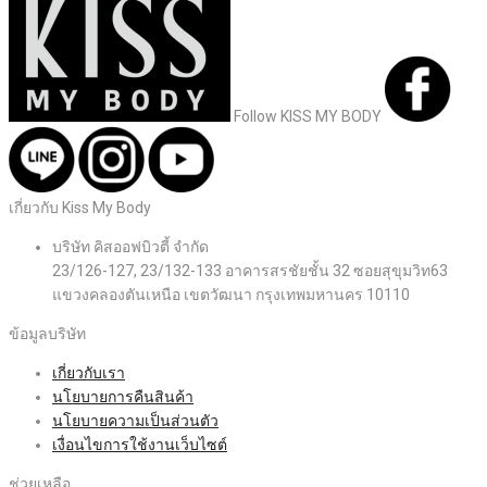
Follow KISS MY BODY
เกี่ยวกับ Kiss My Body
บริษัท คิสออฟบิวตี้ จำกัด
23/126-127, 23/132-133 อาคารสรชัยชั้น 32 ซอยสุขุมวิท63
แขวงคลองตันเหนือ เขตวัฒนา กรุงเทพมหานคร 10110
ข้อมูลบริษัท
เกี่ยวกับเรา
นโยบายการคืนสินค้า
นโยบายความเป็นส่วนตัว
เงื่อนไขการใช้งานเว็บไซต์
ช่วยเหลือ