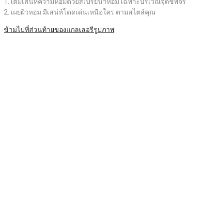
1. เติมเสน่ห์ความหอมด้วยสเปรย์น้ำหอม เฉพาะบริเวณจุดชีพจร
2. เผยผิวหอม มีเสน่ห์โดดเด่นเหนือใคร ตามสไตล์คุณ​
ข้ามไปที่ส่วนท้ายของแกลเลอรีรูปภาพ