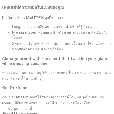
เพิ่มเสน่ห์ความหอมในแบบของคุณ
Perfume Body Mist ที่ใช้ได้ทุกที่ทุกเวลา
Long Lasting หอมติดทนยาวนาน แต่ไม่ทำให้รู้สึกฉุน
Premium Scent หอมอย่างมีระดับด้วยกระบวนการผลิตเดียวกับ
น้ำหอม
Skin Friendly ไม่ทำร้ายผิว เติมความหอมได้ตลอด ใช้งานได้หลาก
หลายทั้งฉีดตัว ฉีดเสื้อผ้า หรือฉีดผม
Cheer yourself with the scent that twinkles your glam
while enjoying sunshine
หอมอ่อนหวานแบบคุณหนู ให้บรรยากาศสดชื่น เปล่งประกายความสดใส
ด้วยกลิ่นดอกไม้นานาพันธุ์
Our Perfumer
กลิ่นของ Kiss My Body ได้รับการสร้างสรรค์โดยนักปรุงน้ำหอมชาว
ฝรั่งเศส ที่มีผลงานมากมาย และได้รับการยอมรับในระดับสากล
ข้อมูลมากกว่านี้
Brand
Kiss my boody