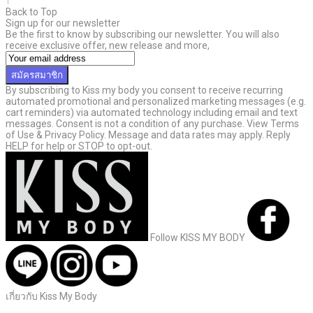
↑
Back to Top
Sign up for our newsletter
Be the first to know by subscribing our newsletter. You will also
receive exclusive offer, new release and more,
สมัครสมาชิก
By subscribing to Kiss my body you consent to receive recurring
automated promotional and personalized marketing messages (e.g.
cart reminders) via automated technology including email and text
messages. Consent is not a condition of any purchase. View Terms
of Use & Privacy Policy. Message and data rates may apply. Reply
HELP for help or STOP to opt-out.
Follow KISS MY BODY
เกี่ยวกับ Kiss My Body