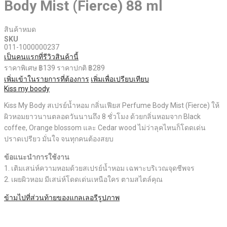
Body Mist (Fierce) 88 ml
สินค้าหมด
SKU
011-1000000237
เป็นคนแรกที่รีวิวสินค้านี้
ราคาพิเศษ
฿139
ราคาปกติ
฿289
เพิ่มเข้าในรายการที่ต้องการ
เพิ่มเพื่อเปรียบเทียบ
Kiss my boody
Kiss My Body สเปรย์น้ำหอม กลิ่นเฟียส Perfume Body Mist (Fierce) ให้
ผิวหอมยาวนานตลอดวันนานถึง 8 ชั่วโมง ด้วยกลิ่นหอมจาก Black
coffee, Orange blossom และ Cedar wood ไม่ว่าลุคไหนก็โดดเด่น
ปราดเปรียว มั่นใจ จนทุกคนต้องสยบ
ข้อแนะนำการใช้งาน
1. เติมเสน่ห์ความหอมด้วยสเปรย์น้ำหอม เฉพาะบริเวณจุดชีพจร
2. เผยผิวหอม มีเสน่ห์โดดเด่นเหนือใคร ตามสไตล์คุณ​
ข้ามไปที่ส่วนท้ายของแกลเลอรีรูปภาพ