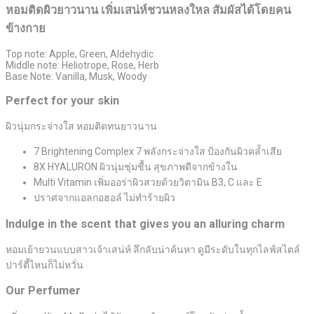
หอมติดผิวยาวนาน เพิ่มเสน่ห์ชวนหลงใหล สัมผัสได้โดยคน
ข้างกาย
Top note: Apple, Green, Aldehydic
Middle note: Heliotrope, Rose, Herb
Base Note: Vanilla, Musk, Woody
Perfect for your skin
ผิวนุ่มกระจ่างใส หอมติดทนยาวนาน
7 Brightening Complex 7 พลังกระจ่างใส ป้องกันผิวคล้ำเสีย
8X HYALURON ผิวนุ่มชุ่มชื้น สุขภาพดีจากข้างใน
Multi Vitamin เพิ่มออร่าผิวสวยด้วยวิตามิน B3, C และ E
ปราศจากแอลกอฮอล์ ไม่ทำร้ายผิว
Indulge in the scent that gives you an alluring charm
หอมเย้ายวนแบบสาวเจ้าเสน่ห์ ลึกลับน่าค้นหา ดูมีระดับในทุกไลฟ์สไตล์
ปาร์ตี้ไหนก็ไม่หวั่น
Our Perfumer