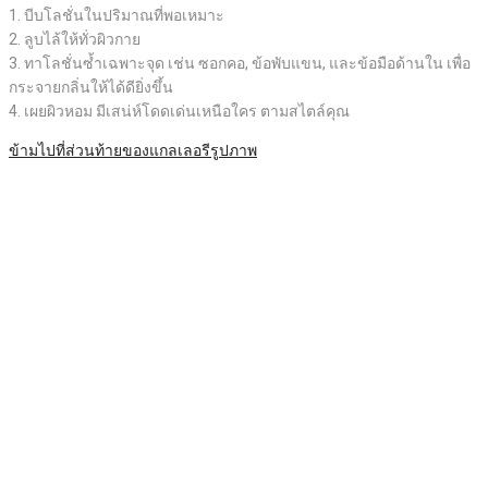
1. บีบโลชั่นในปริมาณที่พอเหมาะ
2. ลูบไล้ให้ทั่วผิวกาย
3. ทาโลชั่นซ้ำเฉพาะจุด เช่น ซอกคอ, ข้อพับแขน, และข้อมือด้านใน เพื่อ
กระจายกลิ่นให้ได้ดียิ่งขึ้น
4. เผยผิวหอม มีเสน่ห์โดดเด่นเหนือใคร ตามสไตล์คุณ​
ข้ามไปที่ส่วนท้ายของแกลเลอรีรูปภาพ