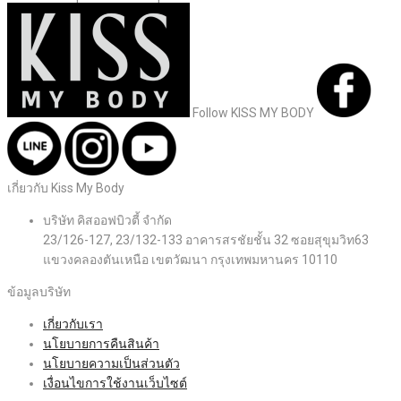
Follow KISS MY BODY
เกี่ยวกับ Kiss My Body
บริษัท คิสออฟบิวตี้ จำกัด
23/126-127, 23/132-133 อาคารสรชัยชั้น 32 ซอยสุขุมวิท63
แขวงคลองตันเหนือ เขตวัฒนา กรุงเทพมหานคร 10110
ข้อมูลบริษัท
เกี่ยวกับเรา
นโยบายการคืนสินค้า
นโยบายความเป็นส่วนตัว
เงื่อนไขการใช้งานเว็บไซต์