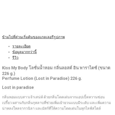
ข้ามไปที่ส่วนเริ่มต้นของแกลเลอรีรูปภาพ
รายละเอียด
ข้อมูลมากกว่านี้
รีวิว
Kiss My Body โลชั่นน้ำหอม กลิ่นลอสต์ อิน พาราไดซ์ (ขนาด
226 g.)
Perfume Lotion (Lost in Paradise) 226 g.
Lost in paradise
กลิ่นหอมแบบสาวเจ้าเสน่ห์ ด้วยกลิ่นโดดเด่นจากแอปเปิ้ลหวานซ่อน
เปรี้ยว ผสานกับกลิ่นกุหลาบที่ช่วยเพิ่มเย้ายวนแบบมีระดับ และเพิ่มความ
น่าหลงใหลจากวนิลา และมัสก์ที่ให้ความโดดเด่นในทุกไลฟ์สไตล์