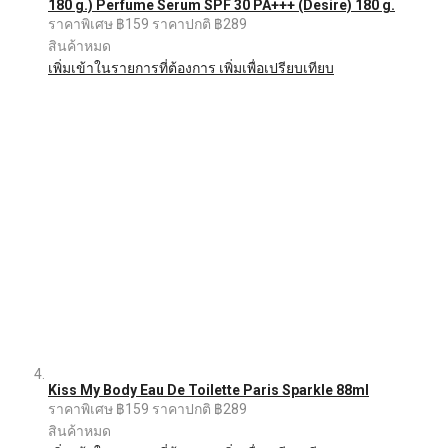
180 g.) Perfume Serum SPF 30 PA+++ (Desire) 180 g.
ราคาพิเศษ
฿159
ราคาปกติ
฿289
สินค้าหมด
เพิ่มเข้าในรายการที่ต้องการ
เพิ่มเพื่อเปรียบเทียบ
Kiss My Body Eau De Toilette Paris Sparkle 88ml
ราคาพิเศษ
฿159
ราคาปกติ
฿289
สินค้าหมด