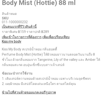
Body Mist (Hottie) 88 ml
สินค้าหมด
SKU
011-1000000232
เป็นคนแรกที่รีวิวสินค้านี้
ราคาพิเศษ
฿159
ราคาปกติ
฿289
เพิ่มเข้าในรายการที่ต้องการ
เพิ่มเพื่อเปรียบเทียบ
Kiss my body
Kiss My Body สเปรย์น้ำหอม กลิ่นฮอตตี้
Perfume Body Mist (Hottie) ให้ผิวหอมยาวนานตลอดวันนานถึง 8
ชั่วโมง ด้วยกลิ่นหอมจาก Tangerine, Lily of the valley และ Amber ให้
กลิ่นหอมสะกด อบอุ่นเซ็กซี่แบบสาวเจ้่าเสน่ห์
ข้อแนะนำการใช้งาน
1. เติมเสน่ห์ความหอมด้วยสเปรย์น้ำหอม เฉพาะบริเวณจุดชีพจร
2. เผยผิวหอม มีเสน่ห์โดดเด่นเหนือใคร ตามสไตล์คุณ​
ข้ามไปที่ส่วนท้ายของแกลเลอรีรูปภาพ