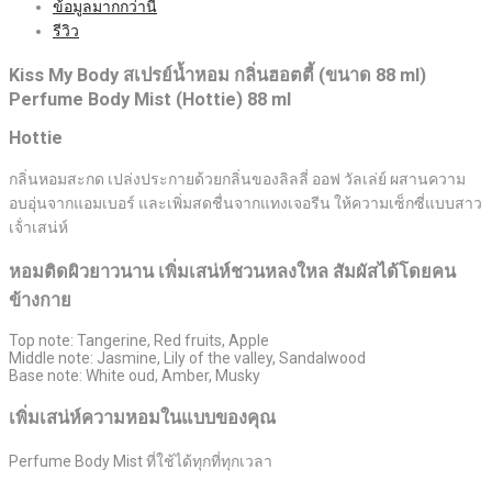
ข้อมูลมากกว่านี้
รีวิว
Kiss My Body สเปรย์น้ำหอม กลิ่นฮอตตี้ (ขนาด 88 ml)
Perfume Body Mist (Hottie) 88 ml
Hottie
กลิ่นหอมสะกด เปล่งประกายด้วยกลิ่นของลิลลี่ ออฟ วัลเล่ย์ ผสานความ
อบอุ่นจากแอมเบอร์ และเพิ่มสดชื่นจากแทงเจอรีน ให้ความเซ็กซี่แบบสาว
เจ้่าเสน่ห์
หอมติดผิวยาวนาน เพิ่มเสน่ห์ชวนหลงใหล สัมผัสได้โดยคน
ข้างกาย
Top note: Tangerine, Red fruits, Apple
Middle note: Jasmine, Lily of the valley, Sandalwood
Base note: White oud, Amber, Musky
เพิ่มเสน่ห์ความหอมในแบบของคุณ
Perfume Body Mist ที่ใช้ได้ทุกที่ทุกเวลา