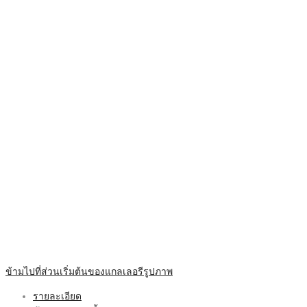
ข้ามไปที่ส่วนเริ่มต้นของแกลเลอรีรูปภาพ
รายละเอียด