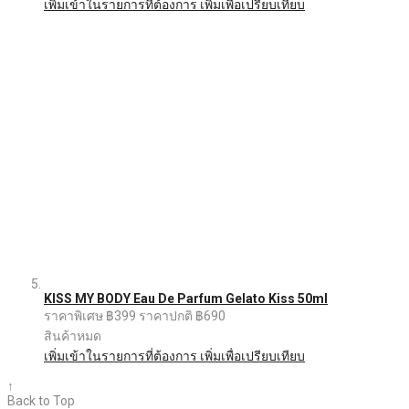
เพิ่มเข้าในรายการที่ต้องการ
เพิ่มเพื่อเปรียบเทียบ
KISS MY BODY Eau De Parfum Gelato Kiss 50ml
ราคาพิเศษ
฿399
ราคาปกติ
฿690
สินค้าหมด
เพิ่มเข้าในรายการที่ต้องการ
เพิ่มเพื่อเปรียบเทียบ
↑
Back to Top