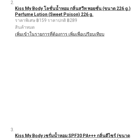
Kiss My Body โลชั่นน้ำหอม กลิ่นสวีท พอยชั่น (ขนาด 226 g.)
Perfume Lotion (Sweet Poison) 226 g.
ราคาพิเศษ
฿159
ราคาปกติ
฿289
สินค้าหมด
เพิ่มเข้าในรายการที่ต้องการ
เพิ่มเพื่อเปรียบเทียบ
Kiss My Body เซรั่มน้ำหอม SPF30 PA+++ กลิ่นดีไซร์ (ขนาด