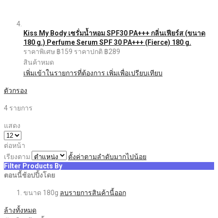
Kiss My Body เซรั่มน้ำหอม SPF30 PA+++ กลิ่นเฟียร์ส (ขนาด
180 g.) Perfume Serum SPF 30 PA+++ (Fierce) 180 g.
ราคาพิเศษ
฿159
ราคาปกติ
฿289
สินค้าหมด
เพิ่มเข้าในรายการที่ต้องการ
เพิ่มเพื่อเปรียบเทียบ
ตัวกรอง
4
รายการ
แสดง
ต่อหน้า
เรียงตาม
ตั้งค่าตามลำดับมากไปน้อย
Filter Products By
ตอนนี้ช้อปปิ้งโดย
ขนาด
180g
ลบรายการสินค้านี้ออก
ล้างทั้งหมด