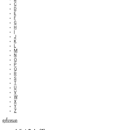
C
D
E
F
G
H
I
J
K
L
M
N
O
P
Q
R
S
T
U
V
W
X
Y
Z
ดูทั้งหมด