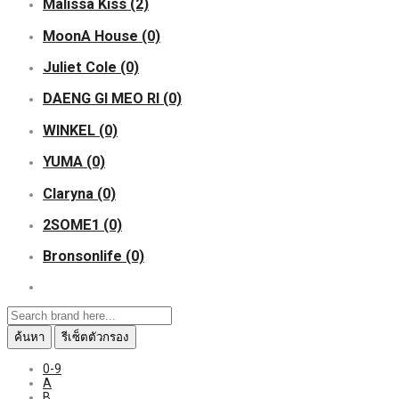
Malissa Kiss
(2)
MoonA House
(0)
Juliet Cole
(0)
DAENG GI MEO RI
(0)
WINKEL
(0)
YUMA
(0)
Claryna
(0)
2SOME1
(0)
Bronsonlife
(0)
ค้นหา
รีเซ็ตตัวกรอง
0-9
A
B