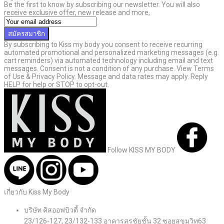
Be the first to know by subscribing our newsletter. You will also
receive exclusive offer, new release and more,
สมัครสมาชิก
By subscribing to Kiss my body you consent to receive recurring
automated promotional and personalized marketing messages (e.g.
cart reminders) via automated technology including email and text
messages. Consent is not a condition of any purchase. View Terms
of Use & Privacy Policy. Message and data rates may apply. Reply
HELP for help or STOP to opt-out.
Follow KISS MY BODY
เกี่ยวกับ Kiss My Body
บริษัท คิสออฟบิวตี้ จำกัด
23/126-127, 23/132-133 อาคารสรชัยชั้น 32 ซอยสุขุมวิท63