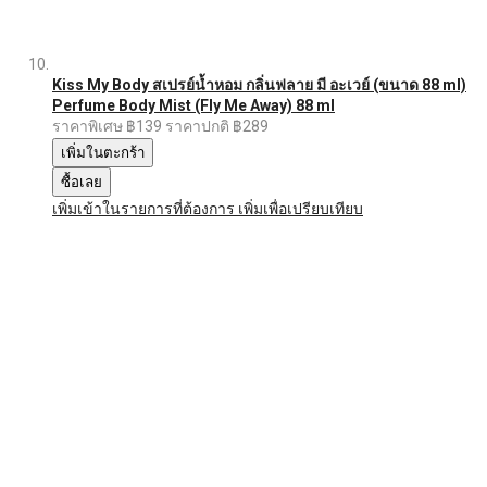
Kiss My Body สเปรย์น้ำหอม กลิ่นฟลาย มี อะเวย์ (ขนาด 88 ml)
Perfume Body Mist (Fly Me Away) 88 ml
ราคาพิเศษ
฿139
ราคาปกติ
฿289
เพิ่มในตะกร้า
ซื้อเลย
เพิ่มเข้าในรายการที่ต้องการ
เพิ่มเพื่อเปรียบเทียบ