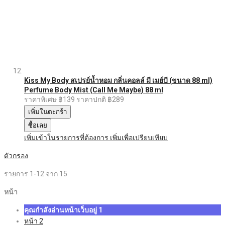
Kiss My Body สเปรย์น้ำหอม กลิ่นคอลล์ มี เมย์บี (ขนาด 88 ml)
Perfume Body Mist (Call Me Maybe) 88 ml
ราคาพิเศษ
฿139
ราคาปกติ
฿289
เพิ่มในตะกร้า
ซื้อเลย
เพิ่มเข้าในรายการที่ต้องการ
เพิ่มเพื่อเปรียบเทียบ
ตัวกรอง
รายการ
1
-
12
จาก
15
หน้า
คุณกำลังอ่านหน้าเว็บอยู่
1
หน้า
2