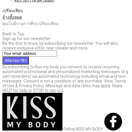
เปรียบเทียบ
ล้างทั้งหมด
คุณไม่มีรายการที่จะเปรียบเทียบ
↑
Back to Top
Sign up for our newsletter
Be the first to know by subscribing our newsletter. You will also
receive exclusive offer, new release and more,
สมัครสมาชิก
By subscribing to Kiss my body you consent to receive recurring
automated promotional and personalized marketing messages (e.g.
cart reminders) via automated technology including email and text
messages. Consent is not a condition of any purchase. View Terms
of Use & Privacy Policy. Message and data rates may apply. Reply
HELP for help or STOP to opt-out.
Follow KISS MY BODY