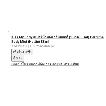
Kiss My Body สเปรย์น้ำหอม กลิ่นฮอตตี้ (ขนาด 88 ml) Perfume
Body Mist (Hottie) 88 ml
ราคาพิเศษ
฿139
ราคาปกติ
฿289
เพิ่มในตะกร้า
ซื้อเลย
เพิ่มเข้าในรายการที่ต้องการ
เพิ่มเพื่อเปรียบเทียบ