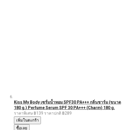
Kiss My Body เซรั่มน้ำหอม SPF30 PA+++ กลิ่นชาร์ม (ขนาด
180 g.) Perfume Serum SPF 30 PA+++ (Charm) 180 g.
ราคาพิเศษ
฿139
ราคาปกติ
฿289
เพิ่มในตะกร้า
ซื้อเลย