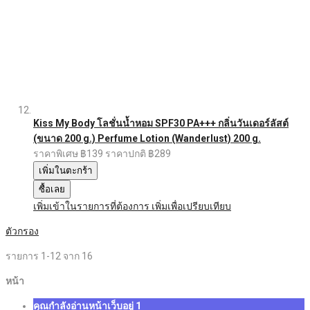
Kiss My Body โลชั่นน้ำหอม SPF30 PA+++ กลิ่นวันเดอร์ลัสต์
(ขนาด 200 g.) Perfume Lotion (Wanderlust) 200 g.
ราคาพิเศษ
฿139
ราคาปกติ
฿289
เพิ่มในตะกร้า
ซื้อเลย
เพิ่มเข้าในรายการที่ต้องการ
เพิ่มเพื่อเปรียบเทียบ
ตัวกรอง
รายการ
1
-
12
จาก
16
หน้า
คุณกำลังอ่านหน้าเว็บอยู่
1