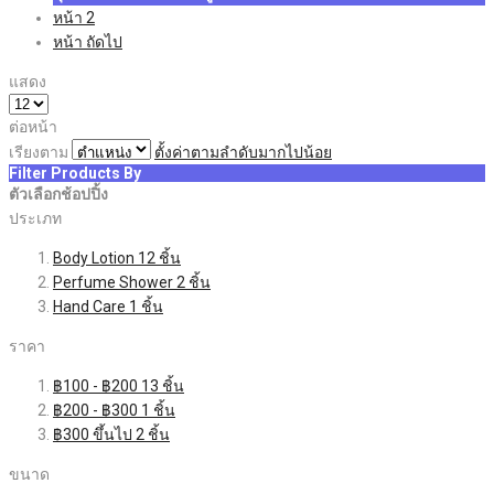
หน้า
2
หน้า
ถัดไป
แสดง
ต่อหน้า
เรียงตาม
ตั้งค่าตามลำดับมากไปน้อย
Filter Products By
ตัวเลือกช้อปปิ้ง
ประเภท
Body Lotion
12
ชิ้น
Perfume Shower
2
ชิ้น
Hand Care
1
ชิ้น
ราคา
฿100
-
฿200
13
ชิ้น
฿200
-
฿300
1
ชิ้น
฿300
ขึ้นไป
2
ชิ้น
ขนาด