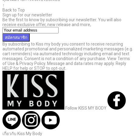
↑
Back to Top
Sign up for our newsletter
Be the first to know by subscribing our newsletter. You will also
receive exclusive offer, new release and more,
สมัครสมาชิก
By subscribing to Kiss my body you consent to receive recurring
automated promotional and personalized marketing messages (e.g.
cart reminders) via automated technology including email and text
messages. Consent is not a condition of any purchase. View Terms
of Use & Privacy Policy. Message and data rates may apply. Reply
HELP for help or STOP to opt-out.
Follow KISS MY BODY
เกี่ยวกับ Kiss My Body