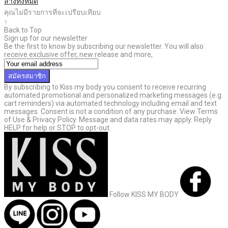
ล้างทั้งหมด
คุณไม่มีรายการที่จะเปรียบเทียบ
↑
Back to Top
Sign up for our newsletter
Be the first to know by subscribing our newsletter. You will also
receive exclusive offer, new release and more,
สมัครสมาชิก
By subscribing to Kiss my body you consent to receive recurring
automated promotional and personalized marketing messages (e.g.
cart reminders) via automated technology including email and text
messages. Consent is not a condition of any purchase. View Terms
of Use & Privacy Policy. Message and data rates may apply. Reply
HELP for help or STOP to opt-out.
Follow KISS MY BODY