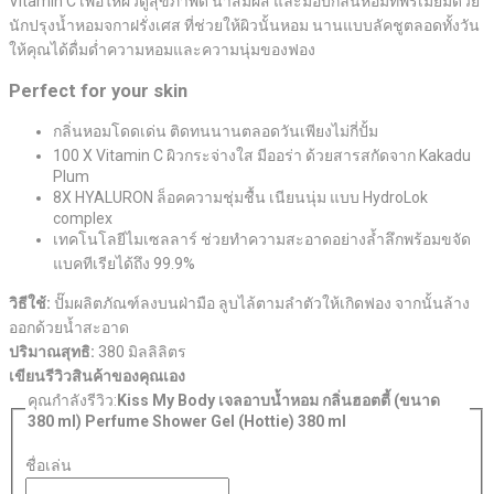
Vitamin C เพื่อให้ผิวดูสุขภาพดี น่าสัมผัส และมอบกลิ่นหอมที่พรีเมี่ยมด้วย
นักปรุงน้ำหอมจกาฝรั่งเศส ที่ช่วยให้ผิวนั้นหอม นานแบบลัคชูตลอดทั้งวัน
ให้คุณได้ดื่มด่ำความหอมและความนุ่มของฟอง
Perfect for your skin
กลิ่นหอมโดดเด่น ติดทนนานตลอดวันเพียงไม่กี่ปั้ม
100 X Vitamin C ผิวกระจ่างใส มีออร่า ด้วยสารสกัดจาก Kakadu
Plum
8X HYALURON ล็อคความชุ่มชื้น เนียนนุ่ม แบบ HydroLok
complex
เทคโนโลยีไมเซลลาร์ ช่วยทำความสะอาดอย่างล้ำลึกพร้อมขจัด
แบคทีเรียได้ถึง 99.9%
วิธีใช้:
ปั๊มผลิตภัณฑ์ลงบนฝ่ามือ ลูบไล้ตามลำตัวให้เกิดฟอง จากนั้นล้าง
ออกด้วยน้ำสะอาด
ปริมาณสุทธิ:
380 มิลลิลิตร
เขียนรีวิวสินค้าของคุณเอง
คุณกำลังรีวิว:
Kiss My Body เจลอาบน้ำหอม กลิ่นฮอตตี้ (ขนาด
380 ml) Perfume Shower Gel (Hottie) 380 ml
ชื่อเล่น