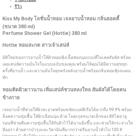
รีวิว
Kiss My Body โลชั่นน้ำหอม เจลอาบน้ำหอม กลิ่นฮอตตี้
(ขนาด 380 ml)
Perfume Shower Gel (Hottie) 380 ml
Hottie หอมสะกด สาวเจ้าเสน่ห์
มิติใหม่ของการอาบน้ำให้ผิวหอมฟุ้งเนื้อฟองนุ่มแบบที่ไม่เคยสัมผัส พร้อม
เผยเสน่ห์ความมั่นใจในแบบฉบับของคุณ พร้อมให้คุณได้มีความสุขทุก
ครั้งที่อาบน้ำ และความมั่นใจทุกครังหลังอาบน้ำพร้อมกลิ่นหอมฟุ้งจนคน
ทัก
หอมติดผิวยาวนาน เพิ่มเสน่ห์ชวนหลงใหล สัมผัสได้โดยคน
ข้างกาย
เจลอาบน้ำที่ช่วยให้ผิวสะอาดพร้อมขจัดแบคทีเรียได้มากถึง 99.9% พร้อม
ล็อคความชุ่มชื้น ให้ผิวเนียนนุ่ม ด้วย โมดเกุลขนาดเล็กของ 8Xไฮยาลู
รอนที่ช่วยคืนความชุ่มชื้นให้กับผิวไว้ได้นานยิ่งขึ้น และช่วยให้กระจ่างใส
มีออร่า ด้วยสารบำรุงและวิตามินที่มากกว่าครีมอาบน้ำทั่วไป 100 X