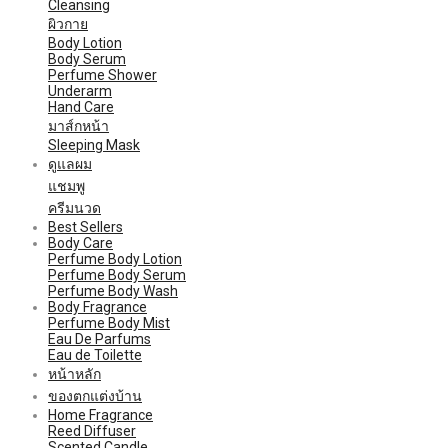
Cleansing
ผิวกาย
Body Lotion
Body Serum
Perfume Shower
Underarm
Hand Care
มาส์กหน้า
Sleeping Mask
ดูแลผม
แชมพู
ครีมนวด
Best Sellers
Body Care
Perfume Body Lotion
Perfume Body Serum
Perfume Body Wash
Body Fragrance
Perfume Body Mist
Eau De Parfums
Eau de Toilette
หน้าหลัก
ของตกแต่งบ้าน
Home Fragrance
Reed Diffuser
Scented Candle