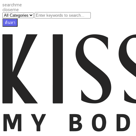
searchme
closeme
ค้นหา