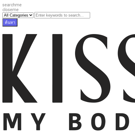
searchme
closeme
ค้นหา