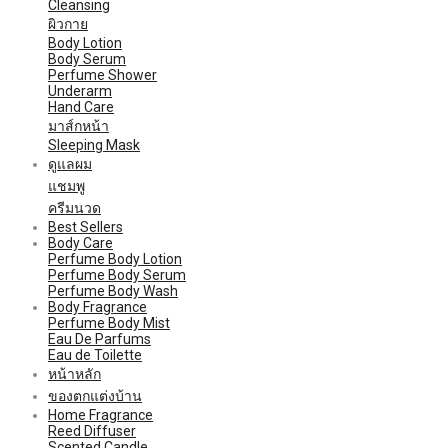
Cleansing
ผิวกาย
Body Lotion
Body Serum
Perfume Shower
Underarm
Hand Care
มาส์กหน้า
Sleeping Mask
ดูแลผม
แชมพู
ครีมนวด
Best Sellers
Body Care
Perfume Body Lotion
Perfume Body Serum
Perfume Body Wash
Body Fragrance
Perfume Body Mist
Eau De Parfums
Eau de Toilette
หน้าหลัก
ของตกแต่งบ้าน
Home Fragrance
Reed Diffuser
Scented Candle