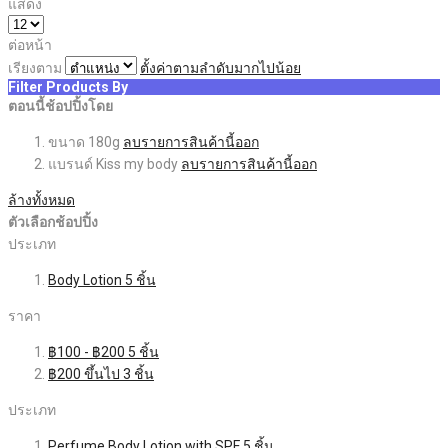
แสดง
ต่อหน้า
เรียงตาม
ตั้งค่าตามลำดับมากไปน้อย
Filter Products By
ตอนนี้ช้อปปิ้งโดย
ขนาด
180g
ลบรายการสินค้านี้ออก
แบรนด์
Kiss my body
ลบรายการสินค้านี้ออก
ล้างทั้งหมด
ตัวเลือกช้อปปิ้ง
ประเภท
Body Lotion
5
ชิ้น
ราคา
฿100
-
฿200
5
ชิ้น
฿200
ขึ้นไป
3
ชิ้น
ประเภท
Perfume Body Lotion with SPF
5
ชิ้น