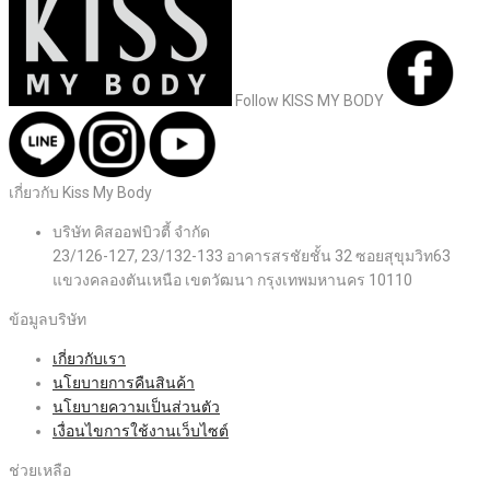
Follow KISS MY BODY
เกี่ยวกับ Kiss My Body
บริษัท คิสออฟบิวตี้ จำกัด
23/126-127, 23/132-133 อาคารสรชัยชั้น 32 ซอยสุขุมวิท63
แขวงคลองตันเหนือ เขตวัฒนา กรุงเทพมหานคร 10110
ข้อมูลบริษัท
เกี่ยวกับเรา
นโยบายการคืนสินค้า
นโยบายความเป็นส่วนตัว
เงื่อนไขการใช้งานเว็บไซต์
ช่วยเหลือ