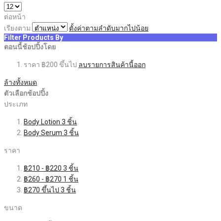
ต่อหน้า
เรียงตาม
ตั้งค่าตามลำดับมากไปน้อย
Filter Products By
ตอนนี้ช้อปปิ้งโดย
ราคา
฿200 ขึ้นไป
ลบรายการสินค้านี้ออก
ล้างทั้งหมด
ตัวเลือกช้อปปิ้ง
ประเภท
Body Lotion
3
ชิ้น
Body Serum
3
ชิ้น
ราคา
฿210
-
฿220
3
ชิ้น
฿260
-
฿270
1
ชิ้น
฿270
ขึ้นไป
3
ชิ้น
ขนาด