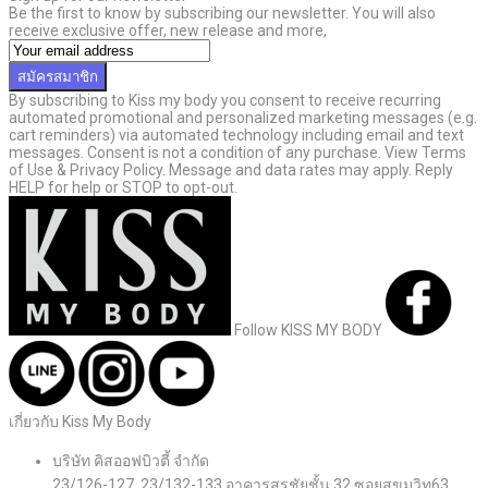
Be the first to know by subscribing our newsletter. You will also
receive exclusive offer, new release and more,
สมัครสมาชิก
By subscribing to Kiss my body you consent to receive recurring
automated promotional and personalized marketing messages (e.g.
cart reminders) via automated technology including email and text
messages. Consent is not a condition of any purchase. View Terms
of Use & Privacy Policy. Message and data rates may apply. Reply
HELP for help or STOP to opt-out.
Follow KISS MY BODY
เกี่ยวกับ Kiss My Body
บริษัท คิสออฟบิวตี้ จำกัด
23/126-127, 23/132-133 อาคารสรชัยชั้น 32 ซอยสุขุมวิท63