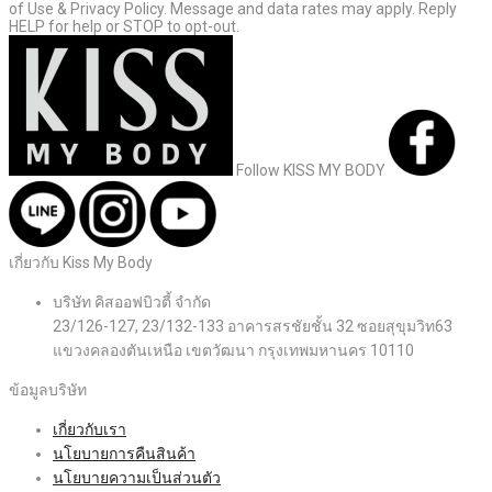
of Use & Privacy Policy. Message and data rates may apply. Reply
HELP for help or STOP to opt-out.
Follow KISS MY BODY
เกี่ยวกับ Kiss My Body
บริษัท คิสออฟบิวตี้ จำกัด
23/126-127, 23/132-133 อาคารสรชัยชั้น 32 ซอยสุขุมวิท63
แขวงคลองตันเหนือ เขตวัฒนา กรุงเทพมหานคร 10110
ข้อมูลบริษัท
เกี่ยวกับเรา
นโยบายการคืนสินค้า
นโยบายความเป็นส่วนตัว