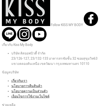
Follow KISS MY BODY
เกี่ยวกับ Kiss My Body
บริษัท คิสออฟบิวตี้ จำกัด
23/126-127, 23/132-133 อาคารสรชัยชั้น 32 ซอยสุขุมวิท63
แขวงคลองตันเหนือ เขตวัฒนา กรุงเทพมหานคร 10110
ข้อมูลบริษัท
เกี่ยวกับเรา
นโยบายการคืนสินค้า
นโยบายความเป็นส่วนตัว
เงื่อนไขการใช้งานเว็บไซต์
ช่วยเหลือ