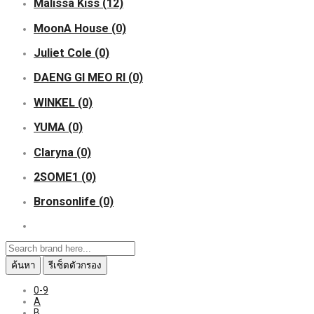
Malissa Kiss
(12)
MoonA House
(0)
Juliet Cole
(0)
DAENG GI MEO RI
(0)
WINKEL
(0)
YUMA
(0)
Claryna
(0)
2SOME1
(0)
Bronsonlife
(0)
ค้นหา
รีเซ็ตตัวกรอง
0-9
A
B