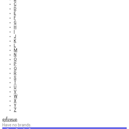
C
D
E
F
G
H
I
J
K
L
M
N
O
P
Q
R
S
T
U
V
W
X
Y
Z
ดูทั้งหมด
Have no brands.