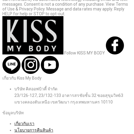
messages. Consent is not a condition of any purchase. View Terms
of Use & Privacy Policy. Message and data rates may apply. Reply
HELP for help or STOP to opt-out.
Follow KISS MY BODY
เกี่ยวกับ Kiss My Body
บริษัท คิสออฟบิวตี้ จำกัด
23/126-127, 23/132-133 อาคารสรชัยชั้น 32 ซอยสุขุมวิท63
แขวงคลองตันเหนือ เขตวัฒนา กรุงเทพมหานคร 10110
ข้อมูลบริษัท
เกี่ยวกับเรา
นโยบายการคืนสินค้า